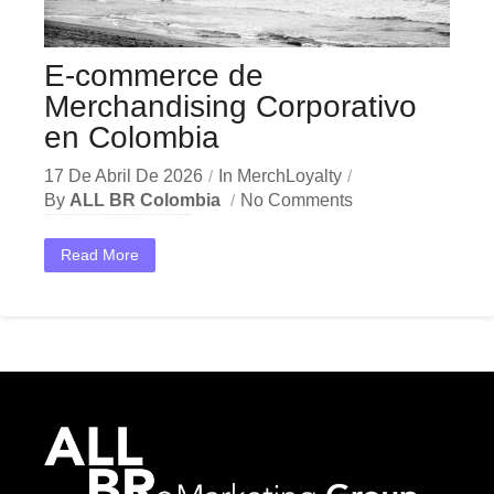
E-commerce de
Merchandising Corporativo
en Colombia
17 De Abril De 2026
In
MerchLoyalty
By
ALL BR Colombia
No Comments
En el dinámico mercado colombiano, los e-commerce merchandising se han convertido en una herramienta estratégica indispensable para las empresas que buscan crecer y destacar. Ya sea en Bogotá, Medellín,...
Read More