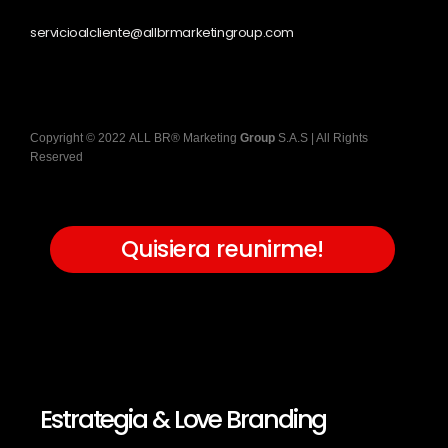
servicioalcliente@allbrmarketingroup.com
Copyright
©
2022
ALL BR® Marketing
Group
S.A.S
| All Rights
Reserved
Quisiera reunirme!
Estrategia & Love Branding