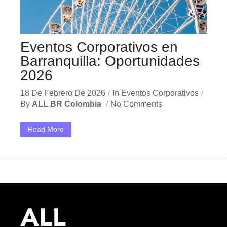
Eventos Corporativos en
Barranquilla: Oportunidades
2026
18 De Febrero De 2026
In
Eventos Corporativos
By
ALL BR Colombia
No Comments
En el dinámico mercado colombiano, los eventos corporativos Barranquilla se han convertido en una herramienta estratégica indispensable para las empresas que buscan crecer y destacar. Ya sea en Bogotá,...
Read More