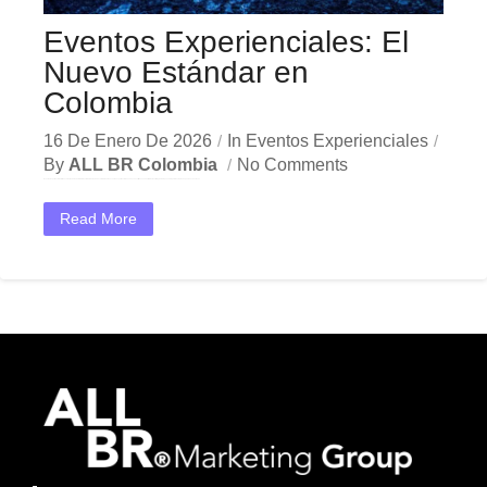
Eventos Experienciales: El
Nuevo Estándar en
Colombia
16 De Enero De 2026
In
Eventos Experienciales
By
ALL BR Colombia
No Comments
Eventos Experienciales: El Nuevo Estándar en Colombia En el dinámico mercado colombiano, los eventos experienciales se han convertido en una herramienta estratégica indispensable para las empresas que buscan crecer...
Read More