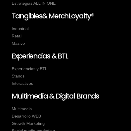
Estrategias ALL IN ONE
Tangibles& MerchLoyalty®
Industrial
Retail
Masivo
Experiencias & BTL
Experiencias y BTL
Stands
Interactivos
Multimedia & Digital Brands
Multimedia
Desarrollo WEB
Growth Marketing
Social media marketing