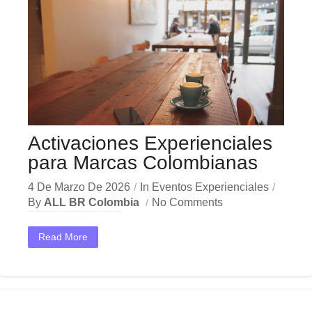
Activaciones Experienciales
para Marcas Colombianas
4 De Marzo De 2026
In
Eventos Experienciales
By
ALL BR Colombia
No Comments
En el dinámico mercado colombiano, los activaciones experienciales se han convertido en una herramienta estratégica indispensable para las empresas que buscan crecer y destacar. Ya sea en Bogotá, Medellín,...
Read More