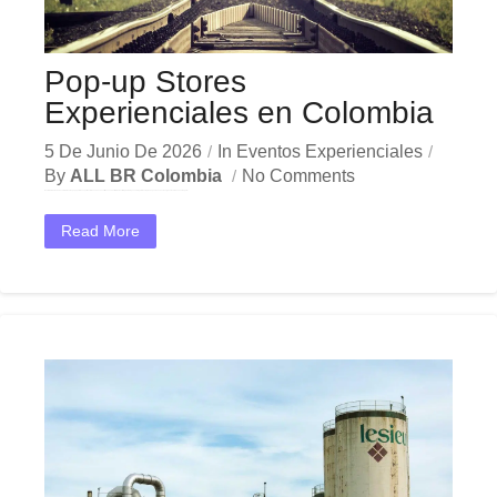
Pop-up Stores
Experienciales en Colombia
5 De Junio De 2026
In
Eventos Experienciales
By
ALL BR Colombia
No Comments
En el dinámico mercado colombiano, los pop-up stores experienciales se han convertido en una herramienta estratégica indispensable para las empresas que buscan crecer y destacar. Ya sea en Bogotá,...
Read More