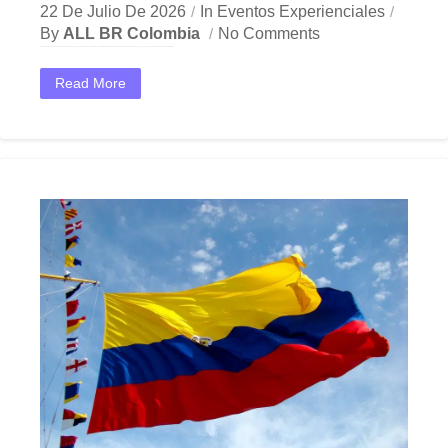
22 De Julio De 2026
In
Eventos Experienciales
By
ALL BR Colombia
No Comments
En el dinámico mercado colombiano, los showrooms experienciales se han convertido en una herramienta estratégica indispensable para las empresas que buscan crecer y destacar. Ya sea en Bogotá, Medellín,...
Read More