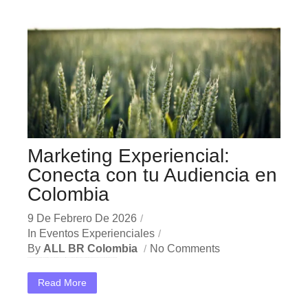
Marketing Experiencial:
Conecta con tu Audiencia en
Colombia
9 De Febrero De 2026
In
Eventos Experienciales
By
ALL BR Colombia
No Comments
En el dinámico mercado colombiano, los marketing experiencial Colombia se han convertido en una herramienta estratégica indispensable para las empresas que buscan crecer y destacar. Ya sea en Bogotá,...
Read More