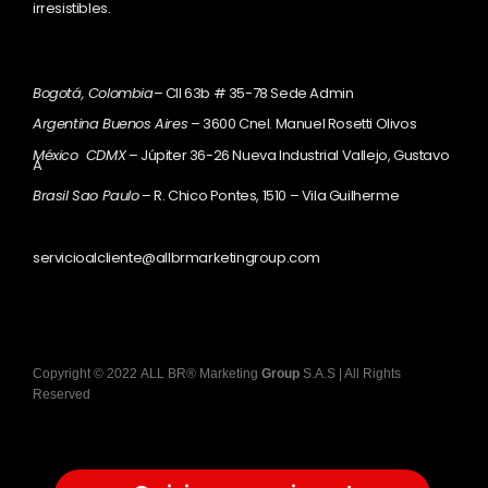
irresistibles.
Bogotá, Colombia
– Cll 63b # 35-78 Sede Admin
Argentina Buenos Aires
– 3600 Cnel. Manuel Rosetti Olivos
México CDMX
– Júpiter 36-26 Nueva Industrial Vallejo, Gustavo
A
Brasil Sao Paulo
– R. Chico Pontes, 1510 – Vila Guilherme
servicioalcliente@allbrmarketingroup.com
Copyright
©
2022
ALL BR® Marketing
Group
S.A.S
| All Rights
Reserved