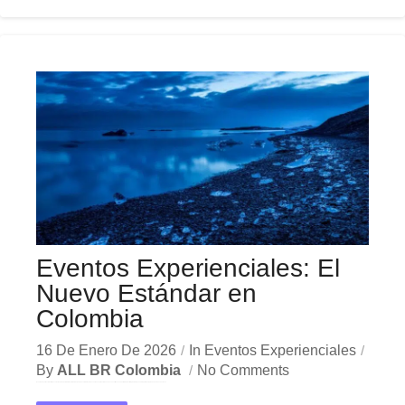
Eventos Experienciales: El
Nuevo Estándar en
Colombia
16 De Enero De 2026
In
Eventos Experienciales
By
ALL BR Colombia
No Comments
Eventos Experienciales: El Nuevo Estándar en Colombia En el dinámico mercado colombiano, los eventos experienciales se han convertido en una herramienta estratégica indispensable para las empresas que buscan crecer...