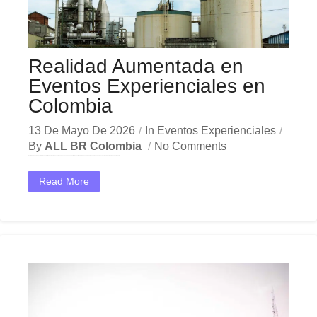
Realidad Aumentada en
Eventos Experienciales en
Colombia
13 De Mayo De 2026
In
Eventos Experienciales
By
ALL BR Colombia
No Comments
En el dinámico mercado colombiano, los realidad aumentada eventos se han convertido en una herramienta estratégica indispensable para las empresas que buscan crecer y destacar. Ya sea en Bogotá,...
Read More