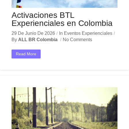
Activaciones BTL
Experienciales en Colombia
29 De Junio De 2026
In
Eventos Experienciales
By
ALL BR Colombia
No Comments
En el dinámico mercado colombiano, los activaciones BTL experienciales se han convertido en una herramienta estratégica indispensable para las empresas que buscan crecer y destacar. Ya sea en Bogotá,...
Read More