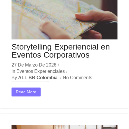
Storytelling Experiencial en
Eventos Corporativos
27 De Marzo De 2026
In
Eventos Experienciales
By
ALL BR Colombia
No Comments
En el dinámico mercado colombiano, los storytelling experiencial se han convertido en una herramienta estratégica indispensable para las empresas que buscan crecer y destacar. Ya sea en Bogotá, Medellín,...
Read More