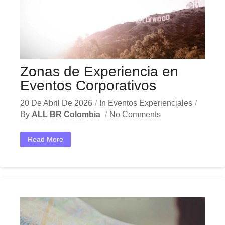
Zonas de Experiencia en
Eventos Corporativos
20 De Abril De 2026
In
Eventos Experienciales
By
ALL BR Colombia
No Comments
En el dinámico mercado colombiano, los zonas experiencia eventos se han convertido en una herramienta estratégica indispensable para las empresas que buscan crecer y destacar. Ya sea en Bogotá,...
Read More