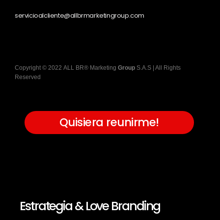
servicioalcliente@allbrmarketingroup.com
Copyright
©
2022
ALL BR® Marketing
Group
S.A.S
| All Rights
Reserved
Quisiera reunirme!
Estrategia & Love Branding