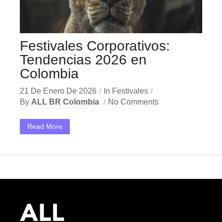
Festivales Corporativos:
Tendencias 2026 en
Colombia
21 De Enero De 2026
In
Festivales
By
ALL BR Colombia
No Comments
En el dinámico mercado colombiano, los festivales corporativos Colombia se han convertido en una herramienta estratégica indispensable para las empresas que buscan crecer y destacar. Ya sea en Bogotá,...
Read More