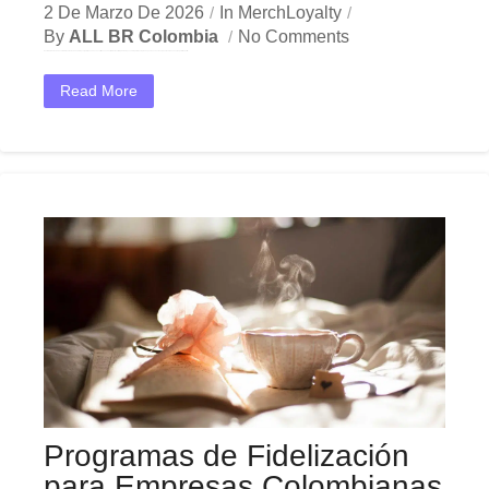
2 De Marzo De 2026
In
MerchLoyalty
By
ALL BR Colombia
No Comments
En el dinámico mercado colombiano, los merchandising corporativo se han convertido en una herramienta estratégica indispensable para las empresas que buscan crecer y destacar. Ya sea en Bogotá, Medellín,...
Read More
Programas de Fidelización
para Empresas Colombianas