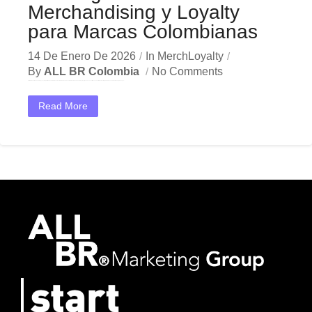
Merchandising y Loyalty
para Marcas Colombianas
14 De Enero De 2026
In
MerchLoyalty
By
ALL BR Colombia
No Comments
Estrategias de Merchandising y Loyalty para Marcas Colombianas En el dinámico mercado colombiano, los merchandising y loyalty se han convertido en una herramienta estratégica indispensable para las empresas que...
Read More