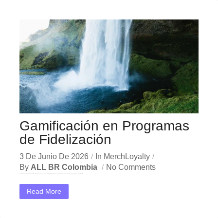
Gamificación en Programas
de Fidelización
3 De Junio De 2026
In
MerchLoyalty
By
ALL BR Colombia
No Comments
En el dinámico mercado colombiano, los gamificación fidelización se han convertido en una herramienta estratégica indispensable para las empresas que buscan crecer y destacar. Ya sea en Bogotá, Medellín,...
Read More