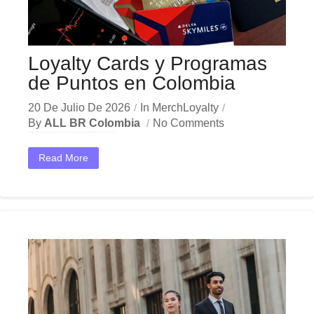
Loyalty Cards y Programas
de Puntos en Colombia
20 De Julio De 2026
In
MerchLoyalty
By
ALL BR Colombia
No Comments
En el dinámico mercado colombiano, los loyalty cards programas puntos se han convertido en una herramienta estratégica indispensable para las empresas que buscan crecer y destacar. Ya sea en...
Read More