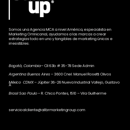
Somos una Agencia MCA a nivel América, especialista en
Marketing Omnicanal, ayudamos a las marcas a crear
estrategias todo en uno y tangibles de marketing únicos e
irresistibles.
Bogotá, Colombia
– Cll 63b # 35-78 Sede Admin
Argentina Buenos Aires
– 3600 Cnel. Manuel Rosetti Olivos
México CDMX
– Júpiter 36-26 Nueva Industrial Vallejo, Gustavo
A
Brasil Sao Paulo
– R. Chico Pontes, 1510 – Vila Guilherme
servicioalcliente@allbrmarketingroup.com