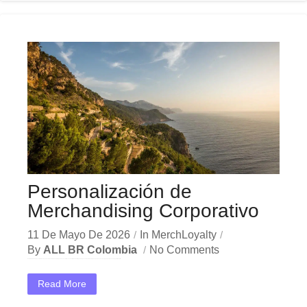
Personalización de
Merchandising Corporativo
11 De Mayo De 2026
In
MerchLoyalty
By
ALL BR Colombia
No Comments
En el dinámico mercado colombiano, los personalización merchandising se han convertido en una herramienta estratégica indispensable para las empresas que buscan crecer y destacar. Ya sea en Bogotá, Medellín,...
Read More