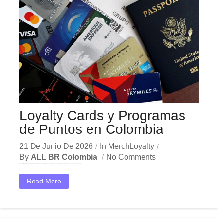
Loyalty Cards y Programas
de Puntos en Colombia
21 De Junio De 2026
In
MerchLoyalty
By
ALL BR Colombia
No Comments
En el competitivo mercado colombiano, las loyalty cards programas puntos son herramientas esenciales para fidelizar clientes y aumentar las ventas recurrentes en empresas de Bogotá, Medellín y Cali. Puntos...
Read More