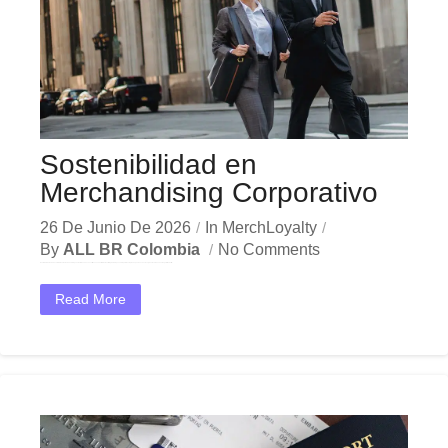
Sostenibilidad en
Merchandising Corporativo
26 De Junio De 2026
In
MerchLoyalty
By
ALL BR Colombia
No Comments
En el dinámico mercado colombiano, los merchandising sostenible se han convertido en una herramienta estratégica indispensable para las empresas que buscan crecer y destacar. Ya sea en Bogotá, Medellín,...
Read More