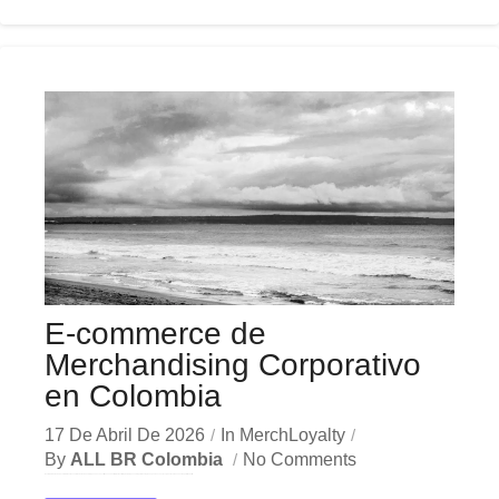
E-commerce de
Merchandising Corporativo
en Colombia
17 De Abril De 2026
In
MerchLoyalty
By
ALL BR Colombia
No Comments
En el dinámico mercado colombiano, los e-commerce merchandising se han convertido en una herramienta estratégica indispensable para las empresas que buscan crecer y destacar. Ya sea en Bogotá, Medellín,...