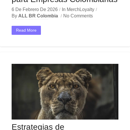
6 De Febrero De 2026
In
MerchLoyalty
By
ALL BR Colombia
No Comments
En el dinámico mercado colombiano, los programas de fidelización se han convertido en una herramienta estratégica indispensable para las empresas que buscan crecer y destacar. Ya sea en Bogotá,...
Read More
Estrategias de