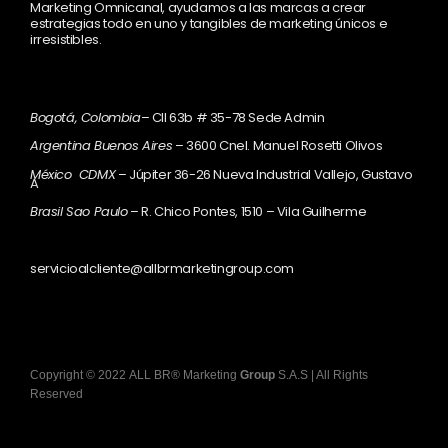
Marketing Omnicanal, ayudamos a las marcas a crear
estrategias todo en uno y tangibles de marketing únicos e
irresistibles.
Bogotá, Colombia
– Cll 63b # 35-78 Sede Admin
Argentina Buenos Aires
– 3600 Cnel. Manuel Rosetti Olivos
México CDMX
– Júpiter 36-26 Nueva Industrial Vallejo, Gustavo
A
Brasil Sao Paulo
– R. Chico Pontes, 1510 – Vila Guilherme
servicioalcliente@allbrmarketingroup.com
Copyright
©
2022
ALL BR® Marketing
Group
S.A.S
| All Rights
Reserved