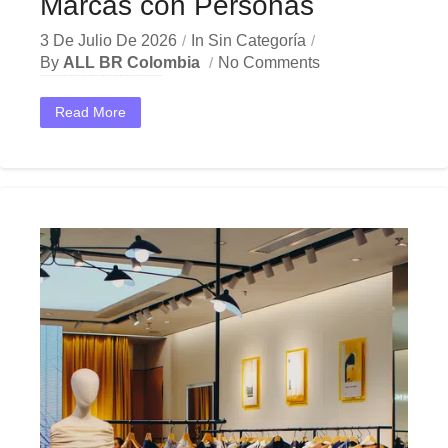
Marcas con Personas
3 De Julio De 2026
In
Sin Categoría
By
ALL BR Colombia
No Comments
En un mercado cada vez más competitivo, contar con una agencia BTL en Colombia se ha convertido en una necesidad estratégica para las marcas que buscan generar conexiones reales...
Read More