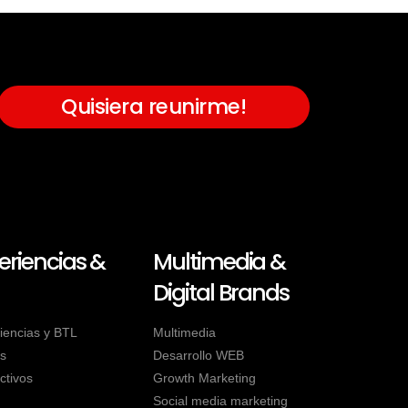
Quisiera reunirme!
eriencias &
Multimedia &
Digital Brands
iencias y BTL
Multimedia
s
Desarrollo WEB
ctivos
Growth Marketing
Social media marketing