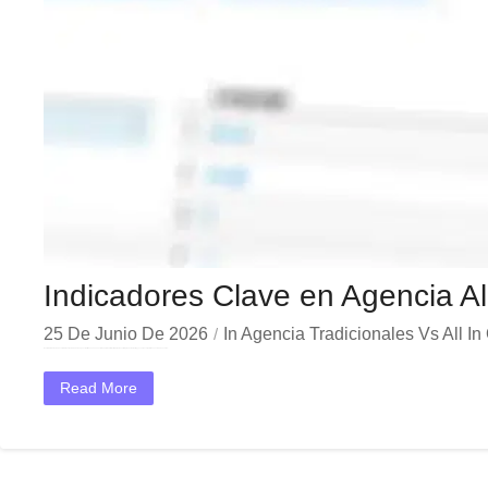
Indicadores Clave en Agencia A
25 De Junio De 2026
In
Agencia Tradicionales Vs All In
En el dinámico mercado colombiano, los indicadores agencia all in one son esenciales para medir el éxito real de las estrategias de marketing y eventos corporativos en ciudades como...
Read More