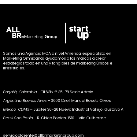
Somos una Agencia MCA a nivel América, especialista en
Marketing Omnicanal, ayudamos a las marcas a crear
estrategias todo en uno y tangibles de marketing únicos e
irresistibles.
Bogotá, Colombia
– Cll 63b # 35-78 Sede Admin
Argentina Buenos Aires
– 3600 Cnel. Manuel Rosetti Olivos
México CDMX
– Júpiter 36-26 Nueva Industrial Vallejo, Gustavo A
Brasil Sao Paulo
– R. Chico Pontes, 1510 – Vila Guilherme
servicioalcliente@allbrmarketingroup.com