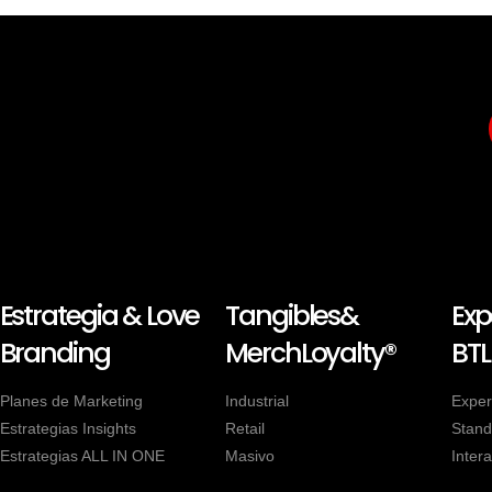
Estrategia & Love
Tangibles&
Exp
Branding
MerchLoyalty®
BTL
Planes de Marketing
Industrial
Exper
Estrategias Insights
Retail
Stand
Estrategias ALL IN ONE
Masivo
Intera