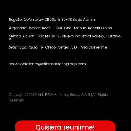
Bogotá, Colombia
– Cll 63b # 35-78 Sede Admin
Argentina Buenos Aires
– 3600 Cnel. Manuel Rosetti Olivos
México CDMX
– Júpiter 36-26 Nueva Industrial Vallejo, Gustavo
A
Brasil Sao Paulo
– R. Chico Pontes, 1510 – Vila Guilherme
servicioalcliente@allbrmarketingroup.com
Copyright
©
2022
ALL BR® Marketing
Group
S.A.S
| All Rights
Reserved
Quisiera reunirme!