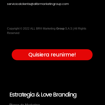
servicioalcliente@allbrmarketingroup.com
Copyright
©
2022
ALL BR® Marketing
Group
S.A.S
| All Rights
Reserved
Quisiera reunirme!
Estrategia & Love Branding
Planes de Marketing