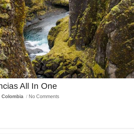
cias All In One
 Colombia
No Comments