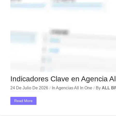
Indicadores Clave en Agencia A
24 De Julio De 2026
In
Agencias All In One
By
ALL BR
En el dinámico mercado colombiano, los indicadores agencia all in one se han convertido en una herramienta estratégica indispensable para las empresas que buscan crecer y destacar. Ya sea...
Read More