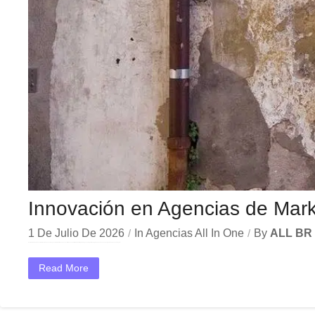
Innovación en Agencias de Marke
1 De Julio De 2026
In
Agencias All In One
By
ALL BR 
En el dinámico mercado colombiano, los innovación agencias marketing se han convertido en una herramienta estratégica indispensable para las empresas que buscan crecer y destacar. Ya sea en Bogotá,...
Read More