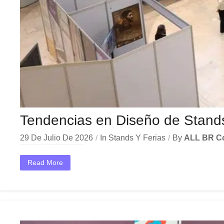
Tendencias en Diseño de Stands
29 De Julio De 2026
In
Stands Y Ferias
By
ALL BR C
En el dinámico mercado colombiano, los tendencias diseño stands 2026 se han convertido en una herramienta estratégica indispensable para las empresas que buscan crecer y destacar. Ya sea en...
Read More