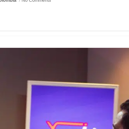
olombia
No Comments