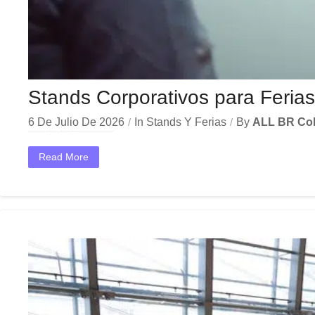
Stands Corporativos para Feria
6 De Julio De 2026
In
Stands Y Ferias
By
ALL BR Co
En el dinámico mercado colombiano, los stands ferias salud se han convertido en una herramienta estratégica indispensable para las empresas que buscan crecer y destacar. Ya sea en Bogotá,...
Read More