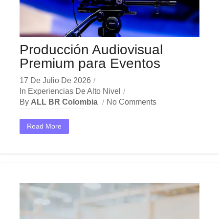
Producción Audiovisual
Premium para Eventos
17 De Julio De 2026
In
Experiencias De Alto Nivel
By
ALL BR Colombia
No Comments
En el dinámico mercado colombiano, los producción audiovisual premium se han convertido en una herramienta estratégica indispensable para las empresas que buscan crecer y destacar. Ya sea en Bogotá,...
Read More