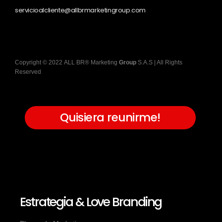
servicioalcliente@allbrmarketingroup.com
Copyright
©
2022
ALL BR® Marketing
Group
S.A.S
| All Rights
Reserved
Quisiera reunirme!
Estrategia & Love Branding