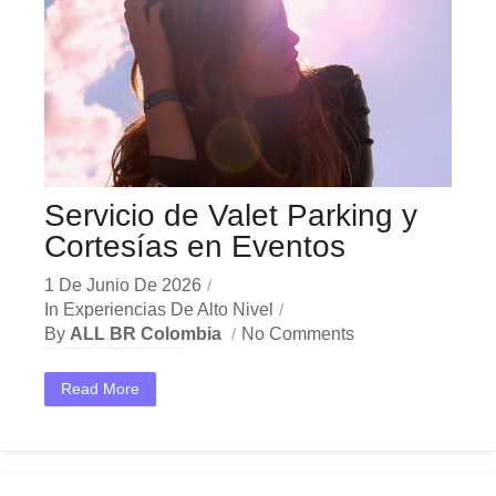
Servicio de Valet Parking y
Cortesías en Eventos
1 De Junio De 2026
In
Experiencias De Alto Nivel
By
ALL BR Colombia
No Comments
En el dinámico mercado colombiano, los valet parking eventos se han convertido en una herramienta estratégica indispensable para las empresas que buscan crecer y destacar. Ya sea en Bogotá,...
Read More