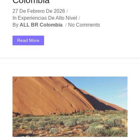
Colombia
27 De Febrero De 2026
In
Experiencias De Alto Nivel
By
ALL BR Colombia
No Comments
En el dinámico mercado colombiano, los experiencia de marca premium se han convertido en una herramienta estratégica indispensable para las empresas que buscan crecer y destacar. Ya sea en...
Read More