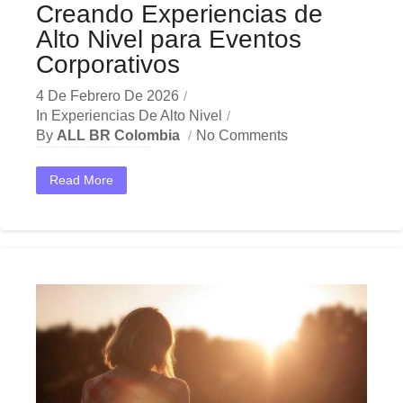
Creando Experiencias de
Alto Nivel para Eventos
Corporativos
4 De Febrero De 2026
In
Experiencias De Alto Nivel
By
ALL BR Colombia
No Comments
En el dinámico mercado colombiano, los experiencias alto nivel corporativos se han convertido en una herramienta estratégica indispensable para las empresas que buscan crecer y destacar. Ya sea en...
Read More