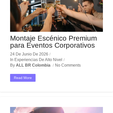
Montaje Escénico Premium
para Eventos Corporativos
24 De Junio De 2026
In
Experiencias De Alto Nivel
By
ALL BR Colombia
No Comments
En el dinámico mercado colombiano, los montaje escénico premium se han convertido en una herramienta estratégica indispensable para las empresas que buscan crecer y destacar. Ya sea en Bogotá,...
Read More