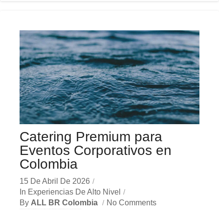
Catering Premium para
Eventos Corporativos en
Colombia
15 De Abril De 2026
In
Experiencias De Alto Nivel
By
ALL BR Colombia
No Comments
En el dinámico mercado colombiano, los catering premium eventos se han convertido en una herramienta estratégica indispensable para las empresas que buscan crecer y destacar. Ya sea en Bogotá,...