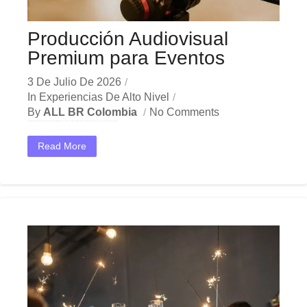
Producción Audiovisual
Premium para Eventos
3 De Julio De 2026
In
Experiencias De Alto Nivel
By
ALL BR Colombia
No Comments
En el dinámico mercado colombiano, los producción audiovisual premium se han convertido en una herramienta estratégica indispensable para las empresas que buscan crecer y destacar. Ya sea en Bogotá,...
Read More