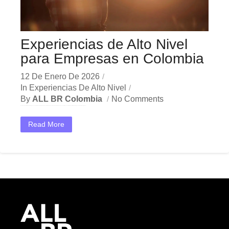
Experiencias de Alto Nivel
para Empresas en Colombia
12 De Enero De 2026
In
Experiencias De Alto Nivel
By
ALL BR Colombia
No Comments
Experiencias de Alto Nivel para Empresas en Colombia En el dinámico mercado colombiano, los experiencias de alto nivel se han convertido en una herramienta estratégica indispensable para las empresas...
Read More