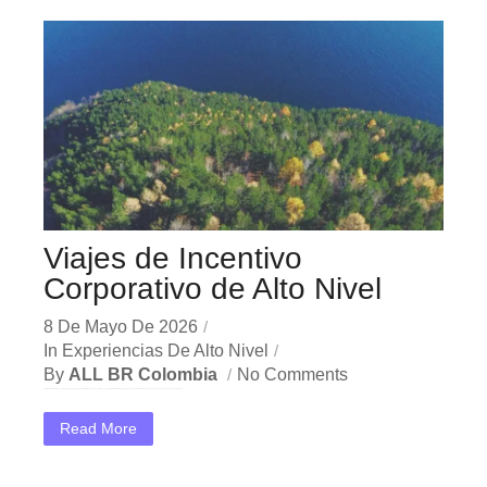
Viajes de Incentivo
Corporativo de Alto Nivel
8 De Mayo De 2026
In
Experiencias De Alto Nivel
By
ALL BR Colombia
No Comments
En el dinámico mercado colombiano, los viajes incentivo corporativo se han convertido en una herramienta estratégica indispensable para las empresas que buscan crecer y destacar. Ya sea en Bogotá,...
Read More