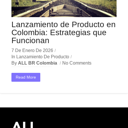
Lanzamiento de Producto en
Colombia: Estrategias que
Funcionan
7 De Enero De 2026
In
Lanzamiento De Producto
By
ALL BR Colombia
No Comments
Lanzamiento de Producto en Colombia: Estrategias que Funcionan En el dinámico mercado colombiano, los lanzamiento de producto Colombia se han convertido en una herramienta estratégica indispensable para las empresas...
Read More