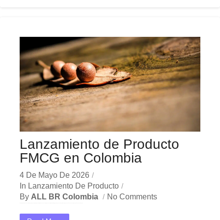
Lanzamiento de Producto
FMCG en Colombia
4 De Mayo De 2026
In
Lanzamiento De Producto
By
ALL BR Colombia
No Comments
En el dinámico mercado colombiano, los lanzamiento producto FMCG se han convertido en una herramienta estratégica indispensable para las empresas que buscan crecer y destacar. Ya sea en Bogotá,...