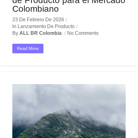
de Producto para el Mercado
Colombiano
23 De Febrero De 2026
In
Lanzamiento De Producto
By
ALL BR Colombia
No Comments
En el dinámico mercado colombiano, los estrategia lanzamiento producto se han convertido en una herramienta estratégica indispensable para las empresas que buscan crecer y destacar. Ya sea en Bogotá,...
Read More