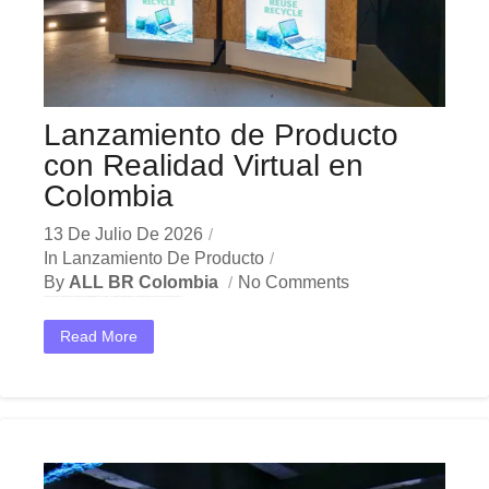
Lanzamiento de Producto
con Realidad Virtual en
Colombia
13 De Julio De 2026
In
Lanzamiento De Producto
By
ALL BR Colombia
No Comments
En el dinámico mercado colombiano, los lanzamiento producto realidad virtual se han convertido en una herramienta estratégica indispensable para las empresas que buscan crecer y destacar. Ya sea en...
Read More