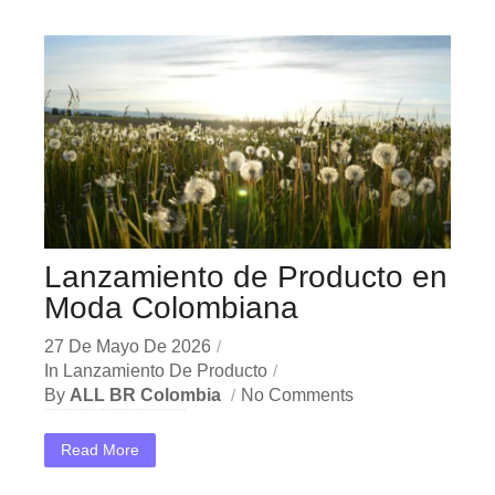
Lanzamiento de Producto en
Moda Colombiana
27 De Mayo De 2026
In
Lanzamiento De Producto
By
ALL BR Colombia
No Comments
En el dinámico mercado colombiano, los lanzamiento producto moda se han convertido en una herramienta estratégica indispensable para las empresas que buscan crecer y destacar. Ya sea en Bogotá,...
Read More