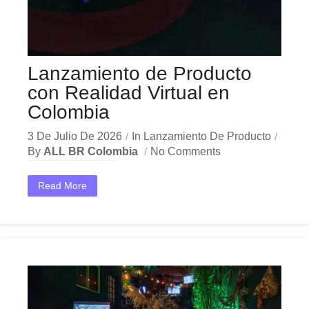
Lanzamiento de Producto
con Realidad Virtual en
Colombia
3 De Julio De 2026
In
Lanzamiento De Producto
By
ALL BR Colombia
No Comments
En el dinámico mercado colombiano, los lanzamiento producto realidad virtual se han convertido en una herramienta estratégica indispensable para las empresas que buscan crecer y destacar. Ya sea en...
Read More