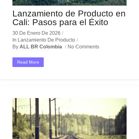
Lanzamiento de Producto en
Cali: Pasos para el Éxito
30 De Enero De 2026
In
Lanzamiento De Producto
By
ALL BR Colombia
No Comments
En el dinámico mercado colombiano, los lanzamiento de producto Cali se han convertido en una herramienta estratégica indispensable para las empresas que buscan crecer y destacar. Ya sea en...
Read More