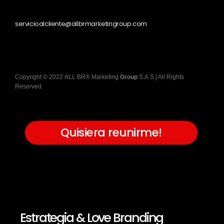
servicioalcliente@allbrmarketingroup.com
Copyright
©
2022
ALL BR® Marketing
Group
S.A.S
| All Rights
Reserved
Quisiera reunirme!
Estrategia & Love Branding