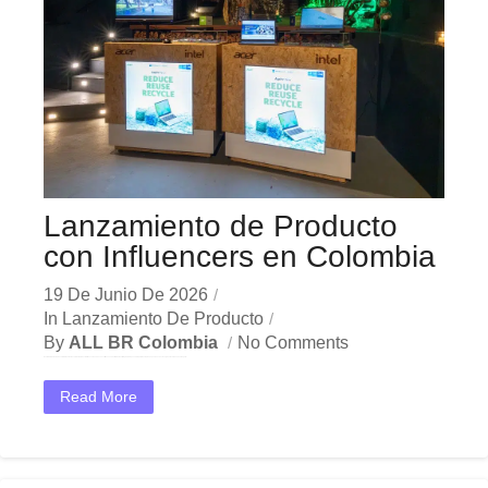
Lanzamiento de Producto
con Influencers en Colombia
19 De Junio De 2026
In
Lanzamiento De Producto
By
ALL BR Colombia
No Comments
En el dinámico mercado colombiano, los lanzamiento producto influencers se han convertido en una herramienta estratégica indispensable para las empresas que buscan crecer y destacar. Ya sea en Bogotá,...
Read More