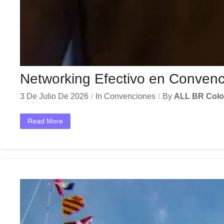
Networking Efectivo en Convenc
3 De Julio De 2026
In
Convenciones
By
ALL BR Col
En el dinámico mercado colombiano, los networking convenciones corporativas se han convertido en una herramienta estratégica indispensable para las empresas que buscan crecer y destacar. Ya sea en Bogotá,...
Read More