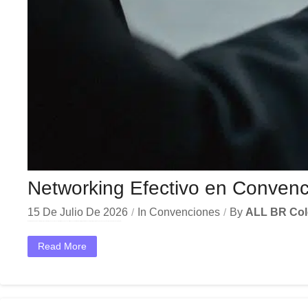
Networking Efectivo en Convenc
15 De Julio De 2026
In
Convenciones
By
ALL BR Co
En el dinámico mercado colombiano, los networking convenciones corporativas se han convertido en una herramienta estratégica indispensable para las empresas que buscan crecer y destacar. Ya sea en Bogotá,...
Read More