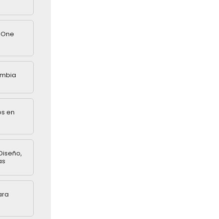
n One
ombia
os en
Diseño,
as
ara