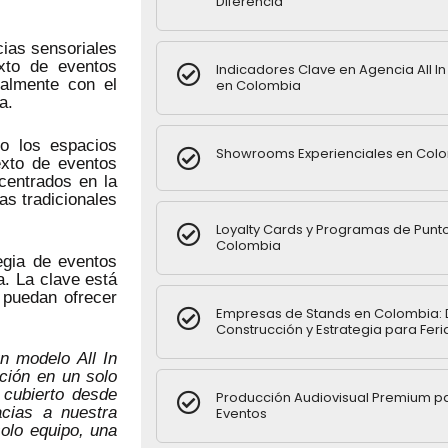
Diferencia
cias sensoriales
xto de eventos
Indicadores Clave en Agencia All I
nalmente con el
en Colombia
a.
do los espacios
Showrooms Experienciales en Col
exto de eventos
centrados en la
s tradicionales
Loyalty Cards y Programas de Punt
Colombia
egia de eventos
. La clave está
 puedan ofrecer
Empresas de Stands en Colombia: 
Construcción y Estrategia para Feri
 modelo All In
ución en un solo
 cubierto desde
Producción Audiovisual Premium p
acias a nuestra
Eventos
olo equipo, una