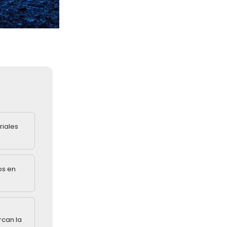
riales
os en
rcan la