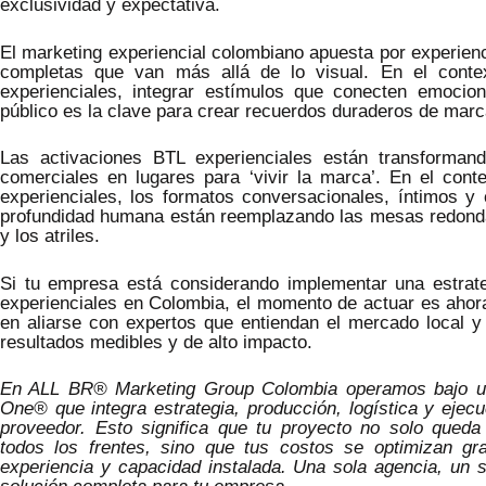
exclusividad y expectativa.
El marketing experiencial colombiano apuesta por experien
completas que van más allá de lo visual. En el conte
experienciales, integrar estímulos que conecten emocio
público es la clave para crear recuerdos duraderos de marc
Las activaciones BTL experienciales están transforman
comerciales en lugares para ‘vivir la marca’. En el cont
experienciales, los formatos conversacionales, íntimos y 
profundidad humana están reemplazando las mesas redonda
y los atriles.
Si tu empresa está considerando implementar una estrat
experienciales en Colombia, el momento de actuar es ahora
en aliarse con expertos que entiendan el mercado local y
resultados medibles y de alto impacto.
En ALL BR® Marketing Group Colombia operamos bajo un
One® que integra estrategia, producción, logística y ejec
proveedor. Esto significa que tu proyecto no solo queda
todos los frentes, sino que tus costos se optimizan gr
experiencia y capacidad instalada. Una sola agencia, un s