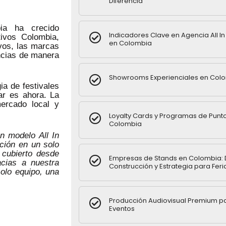
Diferencia
bia ha crecido
Indicadores Clave en Agencia All I
tivos Colombia,
en Colombia
vos, las marcas
ncias de manera
Showrooms Experienciales en Col
a de festivales
ar es ahora. La
ercado local y
Loyalty Cards y Programas de Punt
Colombia
 modelo All In
ución en un solo
 cubierto desde
Empresas de Stands en Colombia: 
acias a nuestra
Construcción y Estrategia para Feri
olo equipo, una
Producción Audiovisual Premium p
Eventos