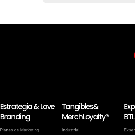
Estrategia & Love
Tangibles&
Exp
Branding
MerchLoyalty®
BTL
Planes de Marketing
Industrial
Exper