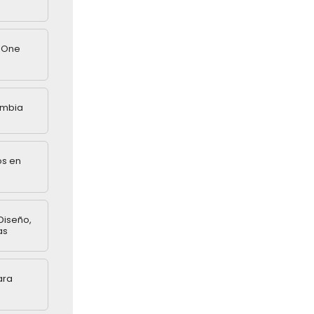
n One
ombia
os en
Diseño,
as
ara