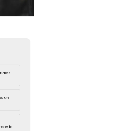
riales
os en
rcan la