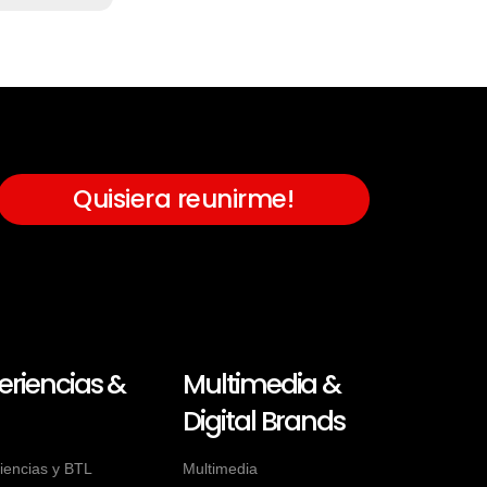
Quisiera reunirme!
eriencias &
Multimedia &
Digital Brands
iencias y BTL
Multimedia