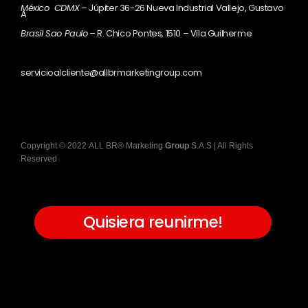
México CDMX
– Júpiter 36-26 Nueva Industrial Vallejo, Gustavo
A
Brasil Sao Paulo
– R. Chico Pontes, 1510 – Vila Guilherme
servicioalcliente@allbrmarketingroup.com
Copyright
©
2022
ALL BR® Marketing
Group
S.A.S
| All Rights
Reserved
Quisiera reunirme!