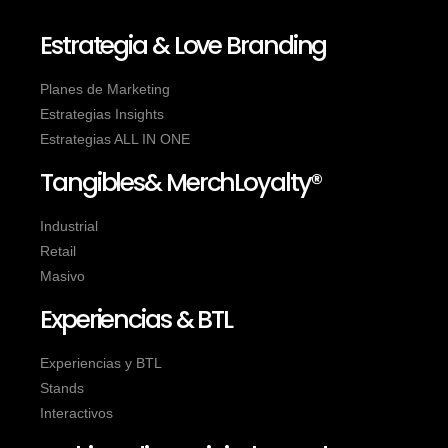
Estrategia & Love Branding
Planes de Marketing
Estrategias Insights
Estrategias ALL IN ONE
Tangibles& MerchLoyalty®
Industrial
Retail
Masivo
Experiencias & BTL
Experiencias y BTL
Stands
Interactivos