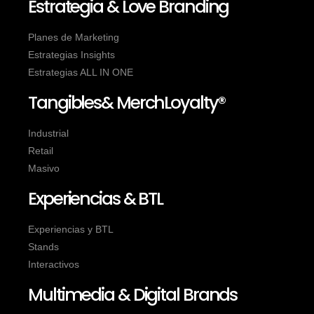
Estrategia & Love Branding
Planes de Marketing
Estrategias Insights
Estrategias ALL IN ONE
Tangibles& MerchLoyalty®
Industrial
Retail
Masivo
Experiencias & BTL
Experiencias y BTL
Stands
Interactivos
Multimedia & Digital Brands