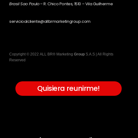
Brasil Sao Paulo
– R. Chico Pontes, 1510 – Vila Guilherme
servicioalcliente@allbrmarketingroup.com
Copyright
©
2022
ALL BR® Marketing
Group
S.A.S
| All Rights
Reserved
Quisiera reunirme!