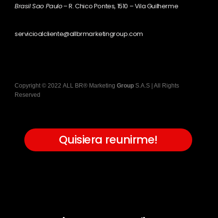
Brasil Sao Paulo
– R. Chico Pontes, 1510 – Vila Guilherme
servicioalcliente@allbrmarketingroup.com
Copyright
©
2022
ALL BR® Marketing
Group
S.A.S
| All Rights
Reserved
Quisiera reunirme!