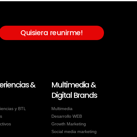
Quisiera reunirme!
eriencias &
Multimedia &
Digital Brands
iencias y BTL
Multimedia
s
Desarrollo WEB
ctivos
Growth Marketing
Social media marketing