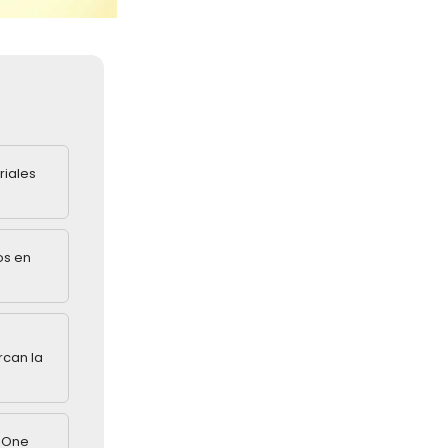
riales
os en
rcan la
n One