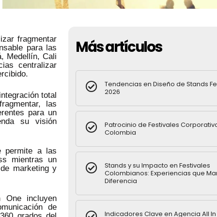
izar fragmentar
Más artículos
nsable para las
 Medellín, Cali
ias centralizar
rcibido.
Tendencias en Diseño de Stands Fe
2026
ntegración total
fragmentar, las
erentes para un
enda su visión
Patrocinio de Festivales Corporativ
Colombia
e permite a las
ss mientras un
Stands y su Impacto en Festivales
a de marketing y
Colombianos: Experiencias que Ma
Diferencia
n One incluyen
omunicación de
Indicadores Clave en Agencia All I
360 grados del