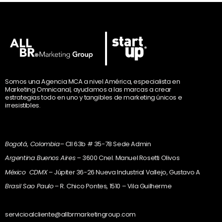
Somos una Agencia MCA a nivel América, especialista en
Marketing Omnicanal, ayudamos a las marcas a crear
estrategias todo en uno y tangibles de marketing únicos e
irresistibles.
Bogotá, Colombia
– Cll 63b # 35-78 Sede Admin
Argentina Buenos Aires
– 3600 Cnel. Manuel Rosetti Olivos
México CDMX
– Júpiter 36-26 Nueva Industrial Vallejo, Gustavo A
Brasil Sao Paulo
– R. Chico Pontes, 1510 – Vila Guilherme
servicioalcliente@allbrmarketingroup.com