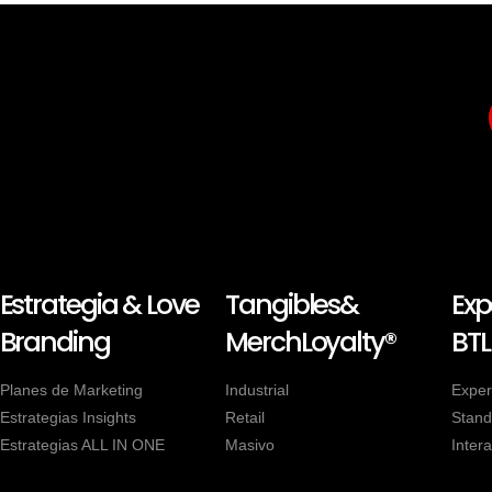
Estrategia & Love
Tangibles&
Exp
Branding
MerchLoyalty®
BTL
Planes de Marketing
Industrial
Exper
Estrategias Insights
Retail
Stand
Estrategias ALL IN ONE
Masivo
Intera