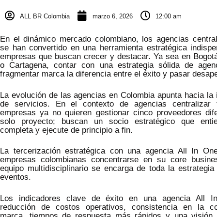
ALL BR Colombia
marzo 6, 2026
12:00 am
En el dinámico mercado colombiano, los agencias central
se han convertido en una herramienta estratégica indispe
empresas que buscan crecer y destacar. Ya sea en Bogotá,
o Cartagena, contar con una estrategia sólida de agenc
fragmentar marca la diferencia entre el éxito y pasar desape
La evolución de las agencias en Colombia apunta hacia la i
de servicios. En el contexto de agencias centralizar 
empresas ya no quieren gestionar cinco proveedores dif
solo proyecto; buscan un socio estratégico que enti
completa y ejecute de principio a fin.
La tercerización estratégica con una agencia All In On
empresas colombianas concentrarse en su core busine
equipo multidisciplinario se encarga de toda la estrategi
eventos.
Los indicadores clave de éxito en una agencia All I
reducción de costos operativos, consistencia en la c
marca, tiempos de respuesta más rápidos y una visión 