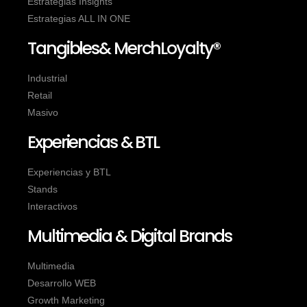
Estrategias Insights
Estrategias ALL IN ONE
Tangibles& MerchLoyalty®
Industrial
Retail
Masivo
Experiencias & BTL
Experiencias y BTL
Stands
Interactivos
Multimedia & Digital Brands
Multimedia
Desarrollo WEB
Growth Marketing