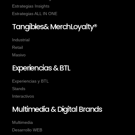
Estrategias Insights
Estrategias ALL IN ONE
Tangibles& MerchLoyalty®
Industrial
Retail
Masivo
Experiencias & BTL
Experiencias y BTL
Stands
Interactivos
Multimedia & Digital Brands
Multimedia
Desarrollo WEB