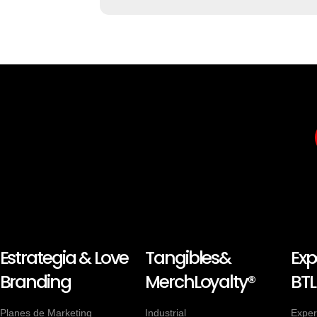
Estrategia & Love
Tangibles&
Exp
Branding
MerchLoyalty®
BTL
Planes de Marketing
Industrial
Exper