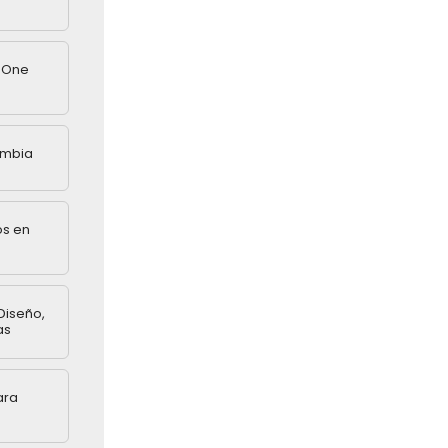
n One
ombia
os en
Diseño,
as
ara