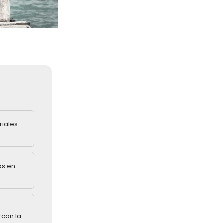
riales
os en
rcan la