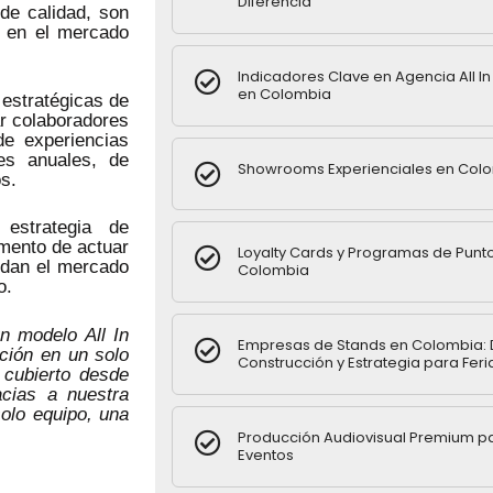
Diferencia
de calidad, son
 en el mercado
Indicadores Clave en Agencia All I
en Colombia
estratégicas de
ar colaboradores
e experiencias
nes anuales, de
Showrooms Experienciales en Col
s.
estrategia de
mento de actuar
Loyalty Cards y Programas de Punt
ndan el mercado
Colombia
o.
 modelo All In
Empresas de Stands en Colombia: 
ución en un solo
Construcción y Estrategia para Feri
 cubierto desde
acias a nuestra
olo equipo, una
Producción Audiovisual Premium p
Eventos