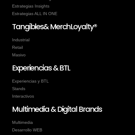
Estrategias Insights
Estrategias ALL IN ONE
Tangibles& MerchLoyalty®
Industrial
Retail
Masivo
Experiencias & BTL
Experiencias y BTL
Stands
Interactivos
Multimedia & Digital Brands
Multimedia
Desarrollo WEB