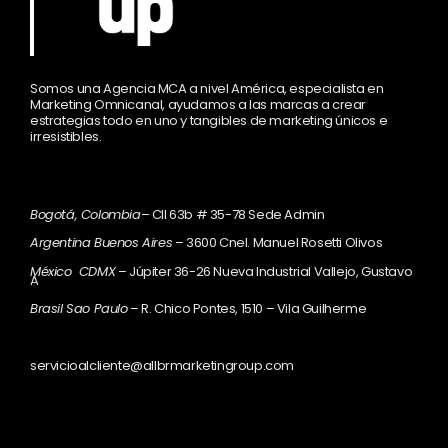
Somos una Agencia MCA a nivel América, especialista en
Marketing Omnicanal, ayudamos a las marcas a crear
estrategias todo en uno y tangibles de marketing únicos e
irresistibles.
Bogotá, Colombia
– Cll 63b # 35-78 Sede Admin
Argentina Buenos Aires
– 3600 Cnel. Manuel Rosetti Olivos
México CDMX
– Júpiter 36-26 Nueva Industrial Vallejo, Gustavo
A
Brasil Sao Paulo
– R. Chico Pontes, 1510 – Vila Guilherme
servicioalcliente@allbrmarketingroup.com