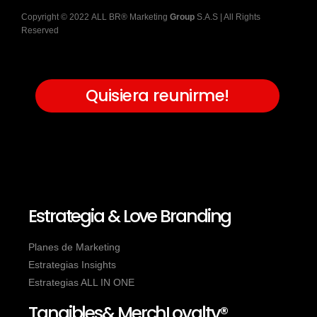
Copyright
©
2022
ALL BR® Marketing
Group
S.A.S
| All Rights
Reserved
Quisiera reunirme!
Estrategia & Love Branding
Planes de Marketing
Estrategias Insights
Estrategias ALL IN ONE
Tangibles& MerchLoyalty®