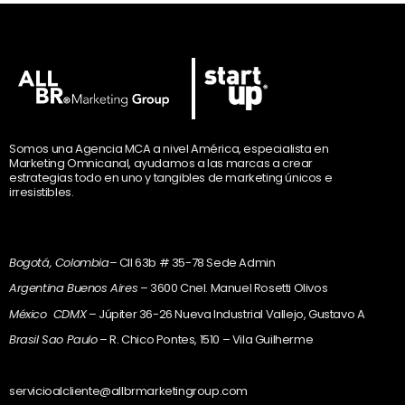
Somos una Agencia MCA a nivel América, especialista en
Marketing Omnicanal, ayudamos a las marcas a crear
estrategias todo en uno y tangibles de marketing únicos e
irresistibles.
Bogotá, Colombia
– Cll 63b # 35-78 Sede Admin
Argentina Buenos Aires
– 3600 Cnel. Manuel Rosetti Olivos
México CDMX
– Júpiter 36-26 Nueva Industrial Vallejo, Gustavo A
Brasil Sao Paulo
– R. Chico Pontes, 1510 – Vila Guilherme
servicioalcliente@allbrmarketingroup.com