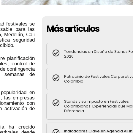
d festivales se
Más artículos
nsable para las
 Medellín, Cali
stica seguridad
cibido.
Tendencias en Diseño de Stands Fe
2026
re planificación
les, control de
de contingencia
on semanas de
Patrocinio de Festivales Corporativ
Colombia
popularidad en
s, las empresas
Stands y su Impacto en Festivales
ionamiento con
Colombianos: Experiencias que Ma
n activación de
Diferencia
bia ha crecido
Indicadores Clave en Agencia All I
estivales, desde