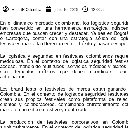
ALL BR Colombia
junio 10, 2026
12:00 am
En el dinámico mercado colombiano, los logística segurida
han convertido en una herramienta estratégica indispe
empresas que buscan crecer y destacar. Ya sea en Bogotá,
o Cartagena, contar con una estrategia sólida de logí
festivales marca la diferencia entre el éxito y pasar desaper
La logística y seguridad en festivales colombianos requie
meticulosa. En el contexto de logística seguridad festiva
acceso, manejo de multitudes, servicios médicos y planes 
son elementos críticos que deben coordinarse c
anticipación.
Los brand fests o festivales de marca están ganando 
Colombia. En el contexto de logística seguridad festivale
crean sus propios festivales como plataforma de relac
clientes y colaboradores, combinando entretenimiento co
marca en un entorno festivo y controlado.
La producción de festivales corporativos en Colom
significativamente. En el contexto de logística seguridad f