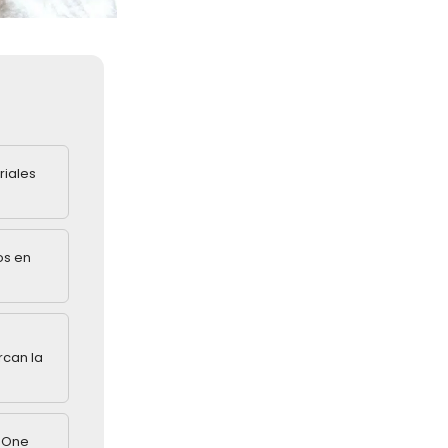
riales
os en
rcan la
n One