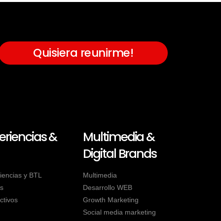
Quisiera reunirme!
eriencias &
Multimedia &
Digital Brands
iencias y BTL
Multimedia
s
Desarrollo WEB
ctivos
Growth Marketing
Social media marketing