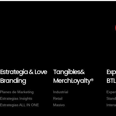
Estrategia & Love
Tangibles&
Exp
Branding
MerchLoyalty®
BTL
Planes de Marketing
Industrial
Exper
Estrategias Insights
Retail
Stand
Estrategias ALL IN ONE
Masivo
Intera