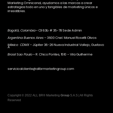
Marketing Omnicanal, ayudamos a las marcas a crear
estrategias todo en uno y tangibles de marketing únicos e
irresistibles.
Bogotá, Colombia
– Cll 63b # 35-78 Sede Admin
Argentina Buenos Aires
– 3600 Cnel. Manuel Rosetti Olivos
México CDMX
– Júpiter 36-26 Nueva Industrial Vallejo, Gustavo
A
Brasil Sao Paulo
– R. Chico Pontes, 1510 – Vila Guilherme
servicioalcliente@allbrmarketingroup.com
Copyright
©
2022
ALL BR® Marketing
Group
S.A.S
| All Rights
Reserved