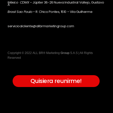
México CDMX
– Júpiter 36-26 Nueva Industrial Vallejo, Gustavo
A
Brasil Sao Paulo
– R. Chico Pontes, 1510 – Vila Guilherme
servicioalcliente@allbrmarketingroup.com
Copyright
©
2022
ALL BR® Marketing
Group
S.A.S
| All Rights
Reserved
Quisiera reunirme!