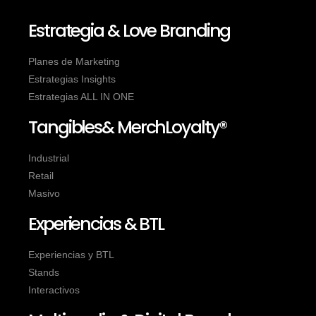
Estrategia & Love Branding
Planes de Marketing
Estrategias Insights
Estrategias ALL IN ONE
Tangibles& MerchLoyalty®
Industrial
Retail
Masivo
Experiencias & BTL
Experiencias y BTL
Stands
Interactivos