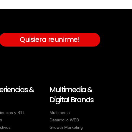
Quisiera reunirme!
eriencias &
Multimedia &
Digital Brands
iencias y BTL
Multimedia
s
Desarrollo WEB
ctivos
Growth Marketing