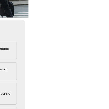
riales
os en
rcan la