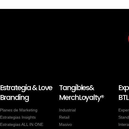
Estrategia & Love
Tangibles&
Exp
Branding
MerchLoyalty®
BTL
Planes de Marketing
Industrial
Exper
Estrategias Insights
Retail
Stand
Estrategias ALL IN ONE
Masivo
Intera