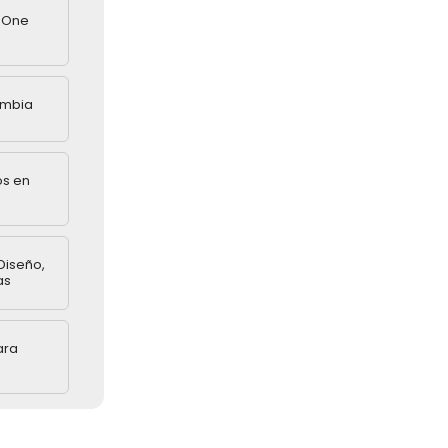
n One
ombia
os en
Diseño,
as
ara