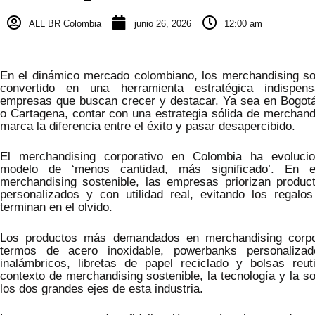
ALL BR Colombia
junio 26, 2026
12:00 am
En el dinámico mercado colombiano, los merchandising so
convertido en una herramienta estratégica indispen
empresas que buscan crecer y destacar. Ya sea en Bogotá,
o Cartagena, contar con una estrategia sólida de merchand
marca la diferencia entre el éxito y pasar desapercibido.
El merchandising corporativo en Colombia ha evoluci
modelo de ‘menos cantidad, más significado’. En e
merchandising sostenible, las empresas priorizan product
personalizados y con utilidad real, evitando los regalo
terminan en el olvido.
Los productos más demandados en merchandising corpor
termos de acero inoxidable, powerbanks personalizado
inalámbricos, libretas de papel reciclado y bolsas reuti
contexto de merchandising sostenible, la tecnología y la so
los dos grandes ejes de esta industria.