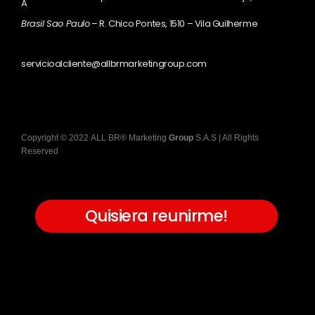
A
Brasil Sao Paulo
– R. Chico Pontes, 1510 – Vila Guilherme
servicioalcliente@allbrmarketingroup.com
Copyright
©
2022
ALL BR® Marketing
Group
S.A.S
| All Rights
Reserved
Quisiera reunirme!