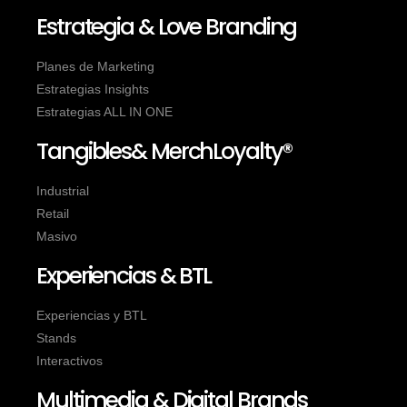
Estrategia & Love Branding
Planes de Marketing
Estrategias Insights
Estrategias ALL IN ONE
Tangibles& MerchLoyalty®
Industrial
Retail
Masivo
Experiencias & BTL
Experiencias y BTL
Stands
Interactivos
Multimedia & Digital Brands