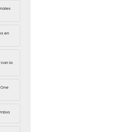
riales
os en
rcan la
n One
ombia