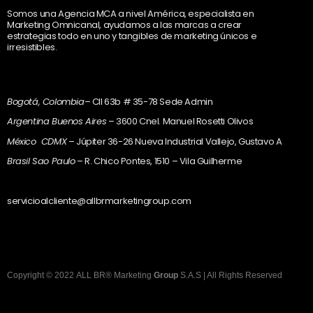
Somos una Agencia MCA a nivel América, especialista en
Marketing Omnicanal, ayudamos a las marcas a crear
estrategias todo en uno y tangibles de marketing únicos e
irresistibles.
Bogotá, Colombia
– Cll 63b # 35-78 Sede Admin
Argentina Buenos Aires
– 3600 Cnel. Manuel Rosetti Olivos
México CDMX
– Júpiter 36-26 Nueva Industrial Vallejo, Gustavo A
Brasil Sao Paulo
– R. Chico Pontes, 1510 – Vila Guilherme
servicioalcliente@allbrmarketingroup.com
Copyright
©
2022
ALL BR® Marketing
Group
S.A.S
| All Rights Reserved