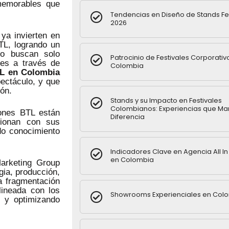
 memorables que
Tendencias en Diseño de Stands Fe
2026
ya invierten en
BTL, logrando un
o buscan solo
Patrocinio de Festivales Corporativ
res a través de
Colombia
L en Colombia
pectáculo, y que
ión.
Stands y su Impacto en Festivales
Colombianos: Experiencias que Ma
iones BTL están
Diferencia
cionan con sus
do conocimiento
Indicadores Clave en Agencia All I
en Colombia
rketing Group
gia, producción,
la fragmentación
lineada con los
Showrooms Experienciales en Col
s y optimizando