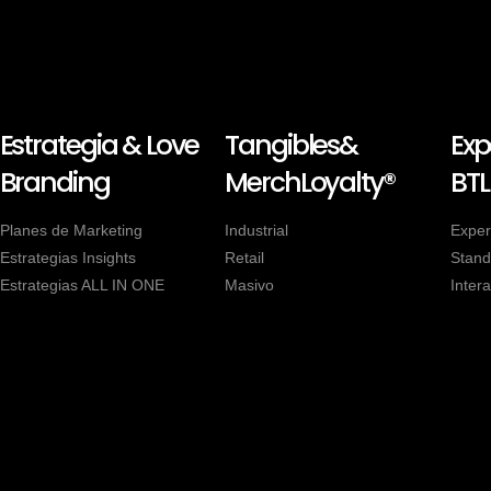
Estrategia & Love
Tangibles&
Exp
Branding
MerchLoyalty®
BTL
Planes de Marketing
Industrial
Exper
Estrategias Insights
Retail
Stand
Estrategias ALL IN ONE
Masivo
Intera