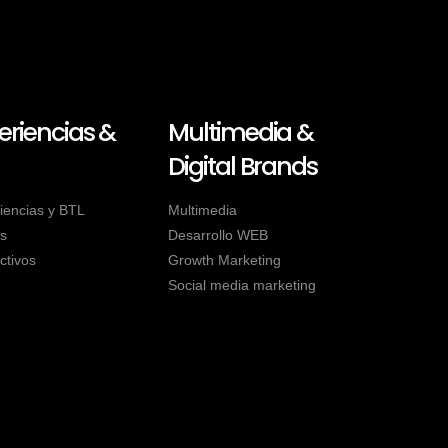
eriencias &
Multimedia &
Digital Brands
iencias y BTL
Multimedia
s
Desarrollo WEB
ctivos
Growth Marketing
Social media marketing