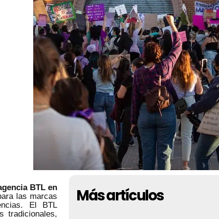
agencia BTL en
Más artículos
para las marcas
encias. El BTL
 tradicionales,