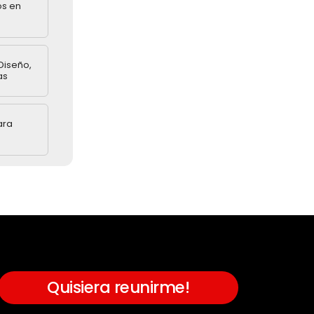
os en
Diseño,
as
ara
Quisiera reunirme!