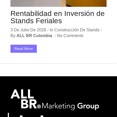
Rentabilidad en Inversión de
Stands Feriales
3 De Julio De 2026
In
Construcción De Stands
By
ALL BR Colombia
No Comments
En el dinámico mercado colombiano, los rentabilidad stands feriales se han convertido en una herramienta estratégica indispensable para las empresas que buscan crecer y destacar. Ya sea en Bogotá,...
Read More