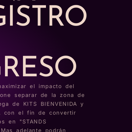
GISTRO
GRESO
aximizar el impacto del
pone separar de la zona de
trega de KITS BIENVENIDA y
on el fin de convertir
tos en "STANDS
 Mas adelante podrán