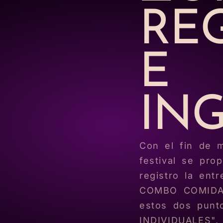
RE
E
IN
Con el fin de m
festival se pro
registro la en
COMBO COMIDA c
estos dos pun
INDIVIDUALES".