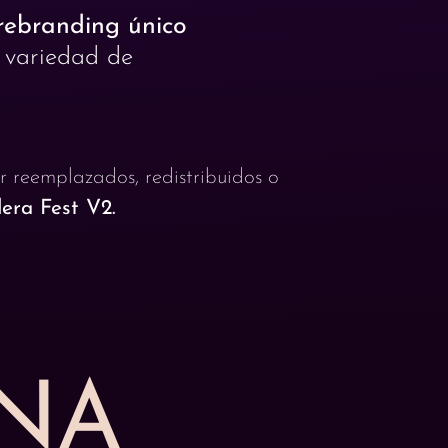
rebranding único
a variedad de
r reemplazados, redistribuidos o
era Fest V2.
NA