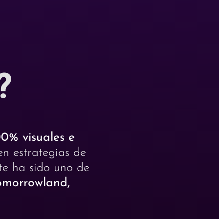
?
00% visuales e
en estrategias de
te ha sido uno de
omorrowland,