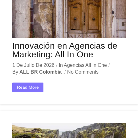
Innovación en Agencias de
Marketing: All In One
1 De Julio De 2026
In
Agencias All In One
By
ALL BR Colombia
No Comments
En el dinámico mercado colombiano, los innovación agencias marketing se han convertido en una herramienta estratégica indispensable para las empresas que buscan crecer y destacar. Ya sea en Bogotá,...
Read More