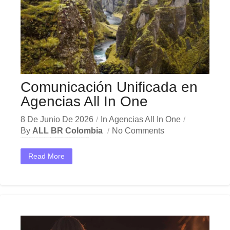
Comunicación Unificada en
Agencias All In One
8 De Junio De 2026
In
Agencias All In One
By
ALL BR Colombia
No Comments
En el dinámico mercado colombiano, los comunicación unificada agencias se han convertido en una herramienta estratégica indispensable para las empresas que buscan crecer y destacar. Ya sea en Bogotá,...
Read More