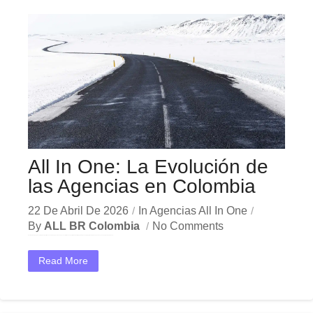
All In One: La Evolución de
las Agencias en Colombia
22 De Abril De 2026
In
Agencias All In One
By
ALL BR Colombia
No Comments
En el dinámico mercado colombiano, los all in one evolución agencias se han convertido en una herramienta estratégica indispensable para las empresas que buscan crecer y destacar. Ya sea...
Read More