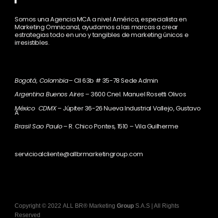
Somos una Agencia MCA a nivel América, especialista en
Marketing Omnicanal, ayudamos a las marcas a crear
estrategias todo en uno y tangibles de marketing únicos e
irresistibles.
Bogotá, Colombia
– Cll 63b # 35-78 Sede Admin
Argentina Buenos Aires
– 3600 Cnel. Manuel Rosetti Olivos
México CDMX
– Júpiter 36-26 Nueva Industrial Vallejo, Gustavo
A
Brasil Sao Paulo
– R. Chico Pontes, 1510 – Vila Guilherme
servicioalcliente@allbrmarketingroup.com
Copyright
©
2022
ALL BR® Marketing
Group
S.A.S
| All Rights
Reserved