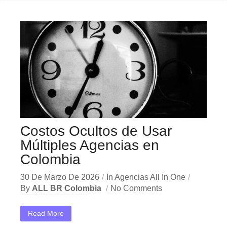
Costos Ocultos de Usar
Múltiples Agencias en
Colombia
30 De Marzo De 2026
In
Agencias All In One
By
ALL BR Colombia
No Comments
En el dinámico mercado colombiano, los costos múltiples agencias se han convertido en una herramienta estratégica indispensable para las empresas que buscan crecer y destacar. Ya sea en Bogotá,...
Read More