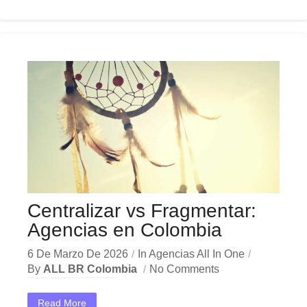
Centralizar vs Fragmentar:
Agencias en Colombia
6 De Marzo De 2026
In
Agencias All In One
By
ALL BR Colombia
No Comments
En el dinámico mercado colombiano, los agencias centralizar fragmentar se han convertido en una herramienta estratégica indispensable para las empresas que buscan crecer y destacar. Ya sea en Bogotá,...
Read More