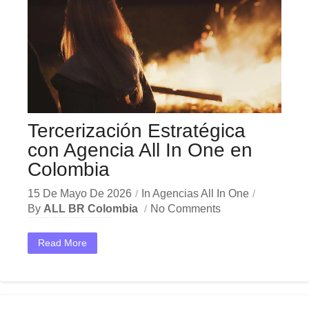
Tercerización Estratégica
con Agencia All In One en
Colombia
15 De Mayo De 2026
In
Agencias All In One
By
ALL BR Colombia
No Comments
En el dinámico mercado colombiano, los tercerización agencia all in one se han convertido en una herramienta estratégica indispensable para las empresas que buscan crecer y destacar. Ya sea...
Read More