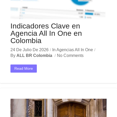
Indicadores Clave en
Agencia All In One en
Colombia
24 De Julio De 2026
In
Agencias All In One
By
ALL BR Colombia
No Comments
En el dinámico mercado colombiano, los indicadores agencia all in one se han convertido en una herramienta estratégica indispensable para las empresas que buscan crecer y destacar. Ya sea...
Read More