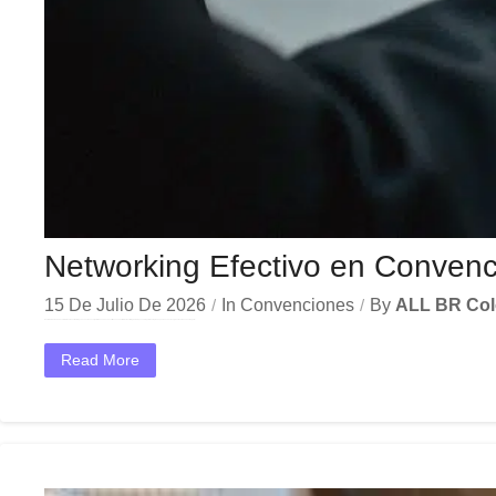
Networking Efectivo en Convenc
15 De Julio De 2026
In
Convenciones
By
ALL BR Co
En el dinámico mercado colombiano, los networking convenciones corporativas se han convertido en una herramienta estratégica indispensable para las empresas que buscan crecer y destacar. Ya sea en Bogotá,...
Read More