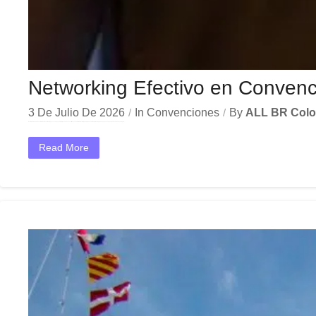
Networking Efectivo en Convenc
3 De Julio De 2026
In
Convenciones
By
ALL BR Col
En el dinámico mercado colombiano, los networking convenciones corporativas se han convertido en una herramienta estratégica indispensable para las empresas que buscan crecer y destacar. Ya sea en Bogotá,...
Read More