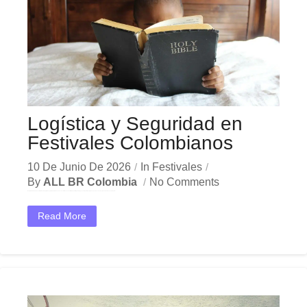
Logística y Seguridad en
Festivales Colombianos
10 De Junio De 2026
In
Festivales
By
ALL BR Colombia
No Comments
En el dinámico mercado colombiano, los logística seguridad festivales se han convertido en una herramienta estratégica indispensable para las empresas que buscan crecer y destacar. Ya sea en Bogotá,...
Read More