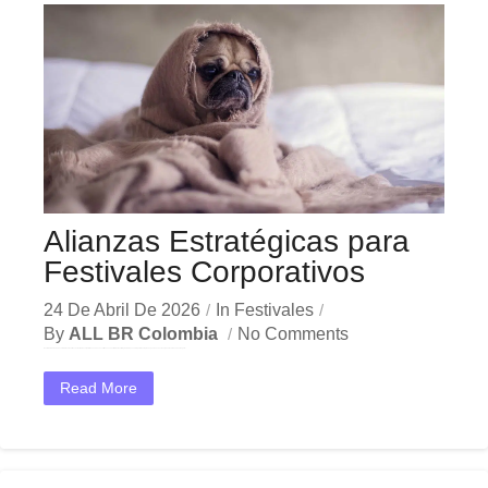
Alianzas Estratégicas para
Festivales Corporativos
24 De Abril De 2026
In
Festivales
By
ALL BR Colombia
No Comments
En el dinámico mercado colombiano, los alianzas festivales corporativos se han convertido en una herramienta estratégica indispensable para las empresas que buscan crecer y destacar. Ya sea en Bogotá,...
Read More