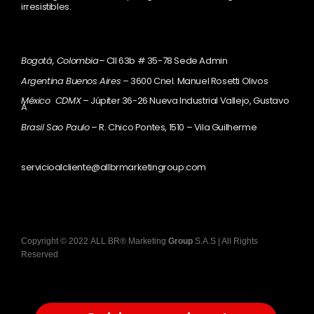
irresistibles.
Bogotá, Colombia
– Cll 63b # 35-78 Sede Admin
Argentina Buenos Aires
– 3600 Cnel. Manuel Rosetti Olivos
México CDMX
– Júpiter 36-26 Nueva Industrial Vallejo, Gustavo
A
Brasil Sao Paulo
– R. Chico Pontes, 1510 – Vila Guilherme
servicioalcliente@allbrmarketingroup.com
Copyright
©
2022
ALL BR® Marketing
Group
S.A.S
| All Rights
Reserved