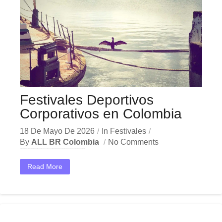
Festivales Deportivos
Corporativos en Colombia
18 De Mayo De 2026
In
Festivales
By
ALL BR Colombia
No Comments
En el dinámico mercado colombiano, los festivales deportivos corporativos se han convertido en una herramienta estratégica indispensable para las empresas que buscan crecer y destacar. Ya sea en Bogotá,...
Read More