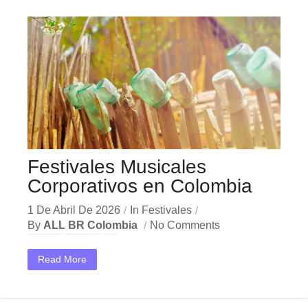
Festivales Musicales
Corporativos en Colombia
1 De Abril De 2026
In
Festivales
By
ALL BR Colombia
No Comments
En el dinámico mercado colombiano, los festivales musicales corporativos se han convertido en una herramienta estratégica indispensable para las empresas que buscan crecer y destacar. Ya sea en Bogotá,...
Read More