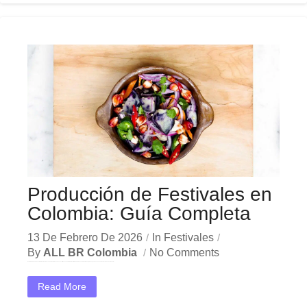
Producción de Festivales en
Colombia: Guía Completa
13 De Febrero De 2026
In
Festivales
By
ALL BR Colombia
No Comments
En el dinámico mercado colombiano, los producción de festivales se han convertido en una herramienta estratégica indispensable para las empresas que buscan crecer y destacar. Ya sea en Bogotá,...
Read More