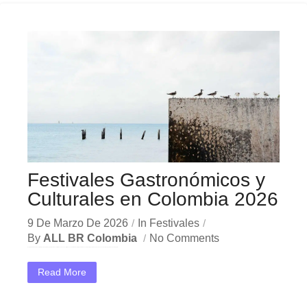
Festivales Gastronómicos y
Culturales en Colombia 2026
9 De Marzo De 2026
In
Festivales
By
ALL BR Colombia
No Comments
En el dinámico mercado colombiano, los festivales gastronómicos culturales se han convertido en una herramienta estratégica indispensable para las empresas que buscan crecer y destacar. Ya sea en Bogotá,...
Read More