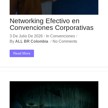
Networking Efectivo en
Convenciones Corporativas
3 De Julio De 2026
In
Convenciones
By
ALL BR Colombia
No Comments
En el dinámico mercado colombiano, los networking convenciones corporativas se han convertido en una herramienta estratégica indispensable para las empresas que buscan crecer y destacar. Ya sea en Bogotá,...
Read More