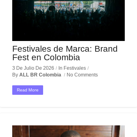
Festivales de Marca: Brand
Fest en Colombia
3 De Julio De 2026
In
Festivales
By
ALL BR Colombia
No Comments
En el dinámico mercado colombiano, los festivales de marca se han convertido en una herramienta estratégica indispensable para las empresas que buscan crecer y destacar. Ya sea en Bogotá,...
Read More