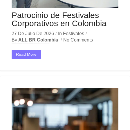
Patrocinio de Festivales
Corporativos en Colombia
27 De Julio De 2026
In
Festivales
By
ALL BR Colombia
No Comments
En el dinámico mercado colombiano, los patrocinio festivales corporativos se han convertido en una herramienta estratégica indispensable para las empresas que buscan crecer y destacar. Ya sea en Bogotá,...
Read More