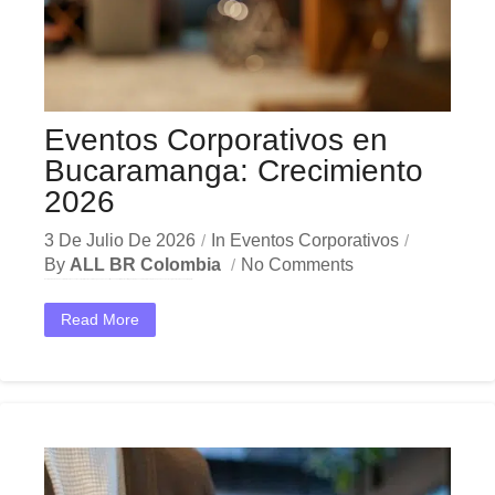
Eventos Corporativos en
Bucaramanga: Crecimiento
2026
3 De Julio De 2026
In
Eventos Corporativos
By
ALL BR Colombia
No Comments
En el dinámico mercado colombiano, los eventos corporativos Bucaramanga se han convertido en una herramienta estratégica indispensable para las empresas que buscan crecer y destacar. Ya sea en Bogotá,...
Read More