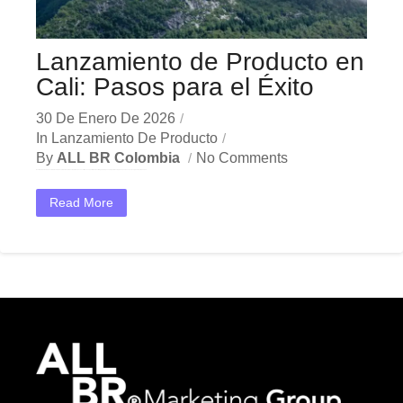
Lanzamiento de Producto en
Cali: Pasos para el Éxito
30 De Enero De 2026
In
Lanzamiento De Producto
By
ALL BR Colombia
No Comments
En el dinámico mercado colombiano, los lanzamiento de producto Cali se han convertido en una herramienta estratégica indispensable para las empresas que buscan crecer y destacar. Ya sea en...
Read More