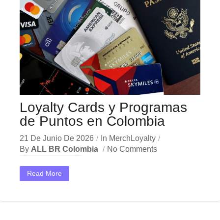
Loyalty Cards y Programas
de Puntos en Colombia
21 De Junio De 2026
In
MerchLoyalty
By
ALL BR Colombia
No Comments
En el competitivo mercado colombiano, las loyalty cards programas puntos son herramientas esenciales para fidelizar clientes y aumentar las ventas recurrentes en empresas de Bogotá, Medellín y Cali. Puntos...
Read More