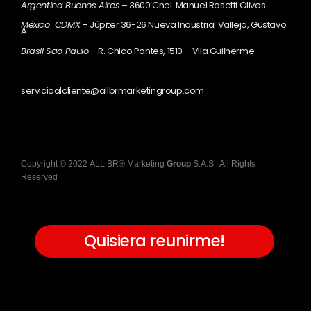
Argentina Buenos Aires
– 3600 Cnel. Manuel Rosetti Olivos
México CDMX
– Júpiter 36-26 Nueva Industrial Vallejo, Gustavo
A
Brasil Sao Paulo
– R. Chico Pontes, 1510 – Vila Guilherme
servicioalcliente@allbrmarketingroup.com
Copyright
©
2022
ALL BR® Marketing
Group
S.A.S
| All Rights
Reserved
Quisiera reunirme!