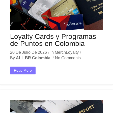
Loyalty Cards y Programas
de Puntos en Colombia
20 De Julio De 2026
In
MerchLoyalty
By
ALL BR Colombia
No Comments
En el dinámico mercado colombiano, los loyalty cards programas puntos se han convertido en una herramienta estratégica indispensable para las empresas que buscan crecer y destacar. Ya sea en...
Read More