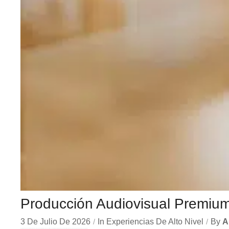
Producción Audiovisual Premiu
3 De Julio De 2026
In
Experiencias De Alto Nivel
By
A
En el dinámico mercado colombiano, los producción audiovisual premium se han convertido en una herramienta estratégica indispensable para las empresas que buscan crecer y destacar. Ya sea en Bogotá,...