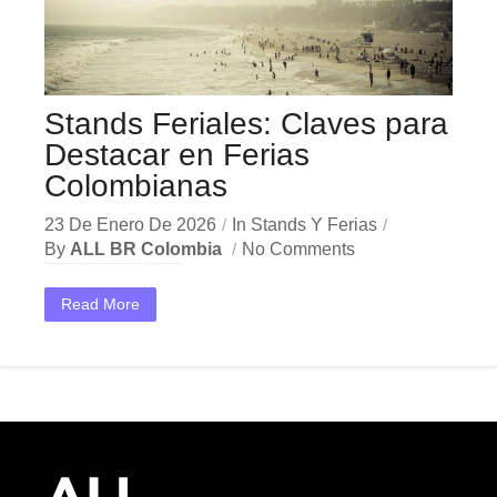
Stands Feriales: Claves para
Destacar en Ferias
Colombianas
23 De Enero De 2026
In
Stands Y Ferias
By
ALL BR Colombia
No Comments
En el dinámico mercado colombiano, los stands feriales se han convertido en una herramienta estratégica indispensable para las empresas que buscan crecer y destacar. Ya sea en Bogotá, Medellín,...
Read More