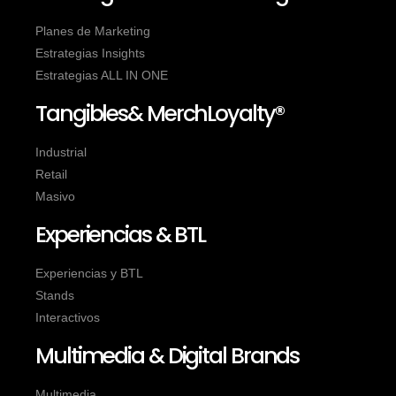
Planes de Marketing
Estrategias Insights
Estrategias ALL IN ONE
Tangibles& MerchLoyalty®
Industrial
Retail
Masivo
Experiencias & BTL
Experiencias y BTL
Stands
Interactivos
Multimedia & Digital Brands
Multimedia