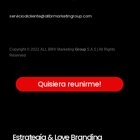
servicioalcliente@allbrmarketingroup.com
Copyright
©
2022
ALL BR® Marketing
Group
S.A.S
| All Rights
Reserved
Quisiera reunirme!
Estrategia & Love Branding