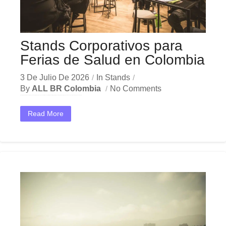
Stands Corporativos para
Ferias de Salud en Colombia
3 De Julio De 2026
In
Stands
By
ALL BR Colombia
No Comments
En el dinámico mercado colombiano, los stands ferias salud se han convertido en una herramienta estratégica indispensable para las empresas que buscan crecer y destacar. Ya sea en Bogotá,...
Read More