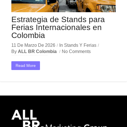
Estrategia de Stands para
Ferias Internacionales en
Colombia
11 De Marzo De 2026
In
Stands Y Ferias
By
ALL BR Colombia
No Comments
En el dinámico mercado colombiano, los stands ferias internacionales se han convertido en una herramienta estratégica indispensable para las empresas que buscan crecer y destacar. Ya sea en Bogotá,...
Read More