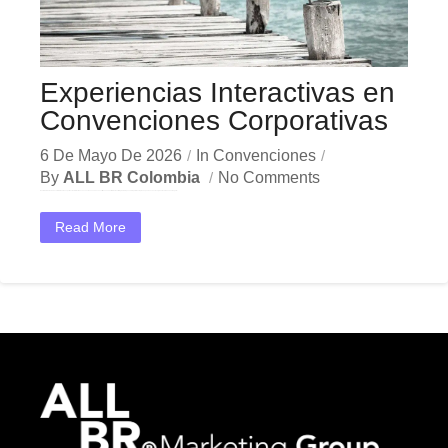
Experiencias Interactivas en
Convenciones Corporativas
6 De Mayo De 2026
In
Convenciones
By
ALL BR Colombia
No Comments
En el dinámico mercado colombiano, los experiencias interactivas convenciones se han convertido en una herramienta estratégica indispensable para las empresas que buscan crecer y destacar. Ya sea en Bogotá,...
Read More