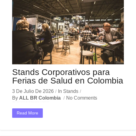
Stands Corporativos para
Ferias de Salud en Colombia
3 De Julio De 2026
In
Stands
By
ALL BR Colombia
No Comments
En el dinámico mercado colombiano, los stands ferias salud se han convertido en una herramienta estratégica indispensable para las empresas que buscan crecer y destacar. Ya sea en Bogotá,...
Read More