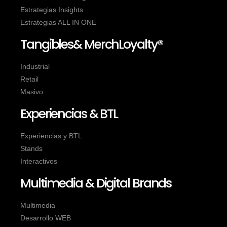
Estrategias Insights
Estrategias ALL IN ONE
Tangibles& MerchLoyalty®
Industrial
Retail
Masivo
Experiencias & BTL
Experiencias y BTL
Stands
Interactivos
Multimedia & Digital Brands
Multimedia
Desarrollo WEB