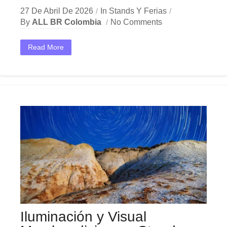
27 De Abril De 2026
In
Stands Y Ferias
By
ALL BR Colombia
No Comments
En el dinámico mercado colombiano, los presupuesto stands feriales se han convertido en una herramienta estratégica indispensable para las empresas que buscan crecer y destacar. Ya sea en Bogotá,...
Read More
Iluminación y Visual