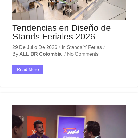
Tendencias en Diseño de
Stands Feriales 2026
29 De Julio De 2026
In
Stands Y Ferias
By
ALL BR Colombia
No Comments
En el dinámico mercado colombiano, los tendencias diseño stands 2026 se han convertido en una herramienta estratégica indispensable para las empresas que buscan crecer y destacar. Ya sea en...
Read More