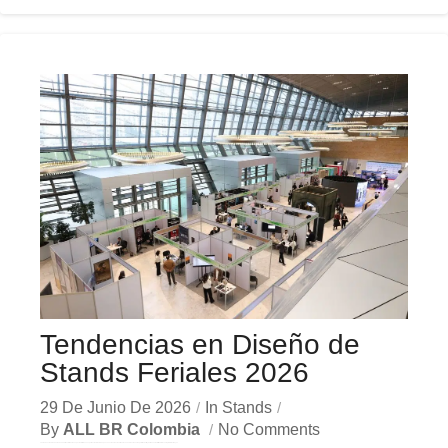
Tendencias en Diseño de
Stands Feriales 2026
29 De Junio De 2026
In
Stands
By
ALL BR Colombia
No Comments
Las tendencias diseño stands 2026 transforman los espacios feriales en experiencias inmersivas que conectan emocionalmente con audiencias en Bogotá, Medellín y Cali. La sostenibilidad, la tecnología interactiva y el...