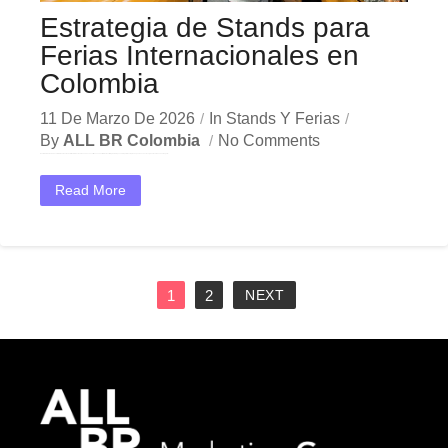
Estrategia de Stands para
Ferias Internacionales en
Colombia
11 De Marzo De 2026
In
Stands Y Ferias
By
ALL BR Colombia
No Comments
En el dinámico mercado colombiano, los stands ferias internacionales se han convertido en una herramienta estratégica indispensable para las empresas que buscan crecer y destacar. Ya sea en Bogotá,...
Read More
1
2
NEXT