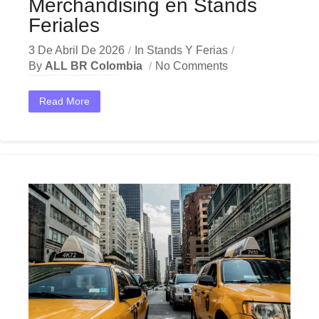
Merchandising en Stands
Feriales
3 De Abril De 2026
In
Stands Y Ferias
By
ALL BR Colombia
No Comments
En el dinámico mercado colombiano, los iluminación stands feriales se han convertido en una herramienta estratégica indispensable para las empresas que buscan crecer y destacar. Ya sea en Bogotá,...
Read More