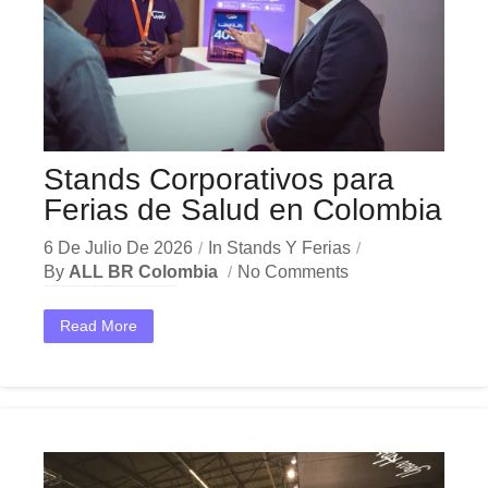
Stands Corporativos para
Ferias de Salud en Colombia
6 De Julio De 2026
In
Stands Y Ferias
By
ALL BR Colombia
No Comments
En el dinámico mercado colombiano, los stands ferias salud se han convertido en una herramienta estratégica indispensable para las empresas que buscan crecer y destacar. Ya sea en Bogotá,...
Read More