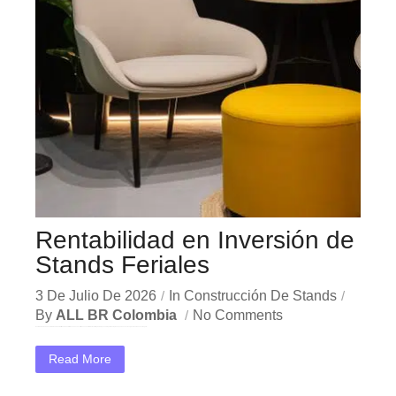
Rentabilidad en Inversión de
Stands Feriales
3 De Julio De 2026
In
Construcción De Stands
By
ALL BR Colombia
No Comments
En el dinámico mercado colombiano, los rentabilidad stands feriales se han convertido en una herramienta estratégica indispensable para las empresas que buscan crecer y destacar. Ya sea en Bogotá,...
Read More