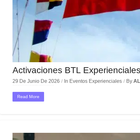
Activaciones BTL Experienciale
29 De Junio De 2026
In
Eventos Experienciales
By
AL
En el dinámico mercado colombiano, los activaciones BTL experienciales se han convertido en una herramienta estratégica indispensable para las empresas que buscan crecer y destacar. Ya sea en Bogotá,...
Read More